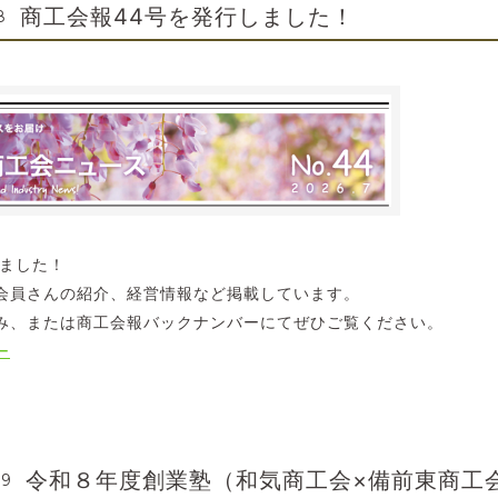
商工会報44号を発行しました！
8
しました！
会員さんの紹介、経営情報など掲載しています。
み、または商工会報バックナンバーにてぜひご覧ください。
ー
令和８年度創業塾（和気商工会×備前東商工
49