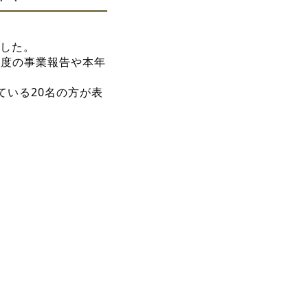
ました。
年度の事業報告や本年
ている20名の方が表