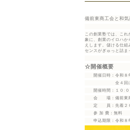
備前東商工会と和気
この創業塾では、これ
象に、創業のイロハか
えします。儲ける仕組
センスがぎゅっと詰ま
☆開催概要
開催日時：令和８年
全４回にわた
開催時間：１０:００
会 場：備前東商工
定 員：先着２
参 加 費：無料
申込期限：令和８年