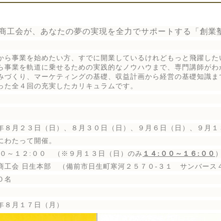
商工会が、あなたの夢の実現を全力でサポートする「創業
から事業を始めたい方、すでに開業しているけれどもっと飛躍した
ら事業を軌道に乗せるための実践的なノウハウまで、専門講師がわ
みづくり、マーケティングの基礎、収益計画から経営の基礎知識ま
った全４回の充実したカリキュラムです。
８月２３日（日）、８月３０日（日）、９月６日（日）、９月１
って開催。
～１２:００ （※９月１３日（日）のみ
１４:００～１６:００
会 日生本部 （備前市日生町寒河２５７０‐３１ サンバース
０名
８月１７日（月）