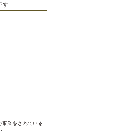
です
で事業をされている
い。